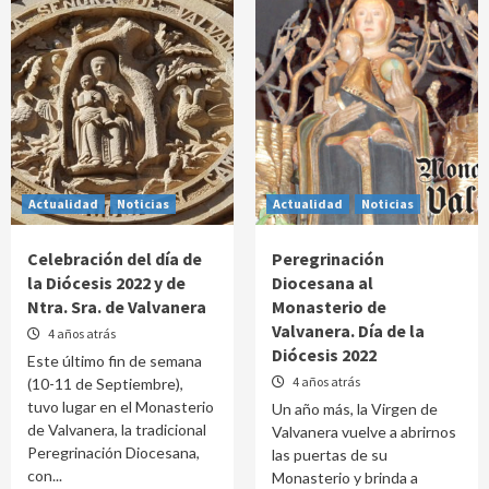
Actualidad
Noticias
Actualidad
Noticias
Celebración del día de
Peregrinación
la Diócesis 2022 y de
Diocesana al
Ntra. Sra. de Valvanera
Monasterio de
Valvanera. Día de la
4 años atrás
Diócesis 2022
Este último fin de semana
4 años atrás
(10-11 de Septiembre),
tuvo lugar en el Monasterio
Un año más, la Virgen de
de Valvanera, la tradicional
Valvanera vuelve a abrirnos
Peregrinación Diocesana,
las puertas de su
con...
Monasterio y brinda a