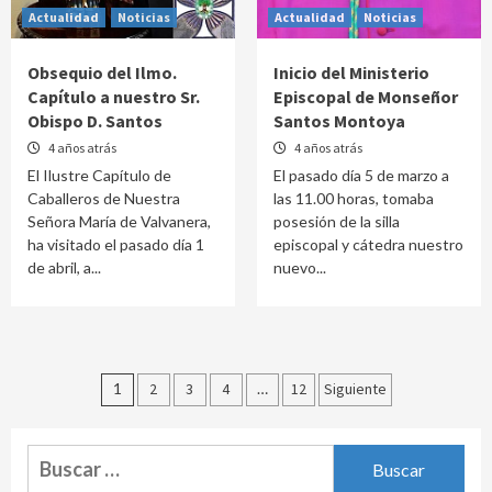
Actualidad
Noticias
Actualidad
Noticias
Obsequio del Ilmo.
Inicio del Ministerio
Capítulo a nuestro Sr.
Episcopal de Monseñor
Obispo D. Santos
Santos Montoya
4 años atrás
4 años atrás
El Ilustre Capítulo de
El pasado día 5 de marzo a
Caballeros de Nuestra
las 11.00 horas, tomaba
Señora María de Valvanera,
posesión de la silla
ha visitado el pasado día 1
episcopal y cátedra nuestro
de abril, a...
nuevo...
Navegación
1
2
3
4
…
12
Siguiente
de
entradas
Buscar: