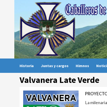
Saltar
al
contenido
Historia
Juntas y cargos
Himnos
Notic
Valvanera Late Verde
PROYECTO
La milenaria