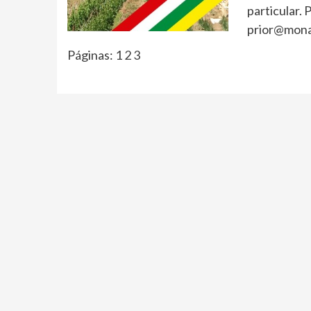
particular.
prior@mona
Páginas:
1
2
3