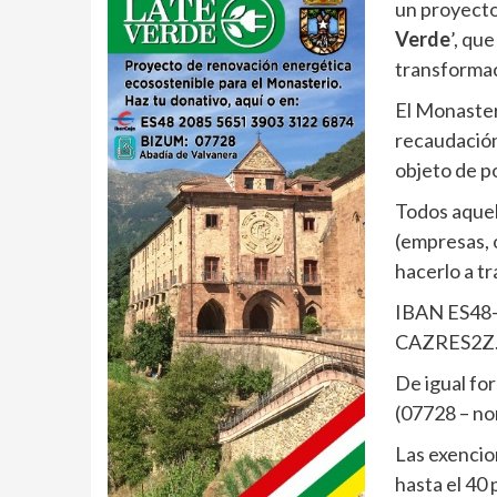
un proyecto
Verde
’, que
transformaci
El Monasteri
recaudación
objeto de p
Todos aquel
(empresas, 
hacerlo a tr
IBAN ES48-
CAZRES2Z
De igual fo
(07728 – no
Las exencio
hasta el 40