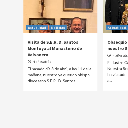
Actualidad
Noticias
Actualidad
Visita de S.E.R. D. Santos
Obsequio 
Montoya al Monasterio de
nuestro S
Valvanera
4 años atr
4 años atrás
El Ilustre 
Nuestra Señ
El pasado día 8 de abril, a las 11 de la
ha visitado 
mañana, nuestro ya querido obispo
a...
diocesano S.E.R. D. Santos...