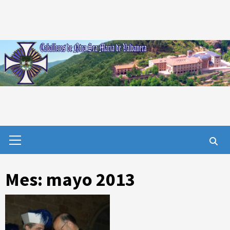
Saltar
al
contenido
Menú
primario
Mes:
mayo 2013