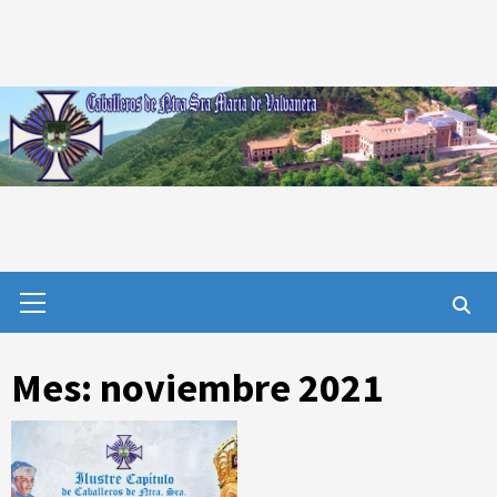
Saltar
al
contenido
Menú
primario
Mes:
noviembre 2021