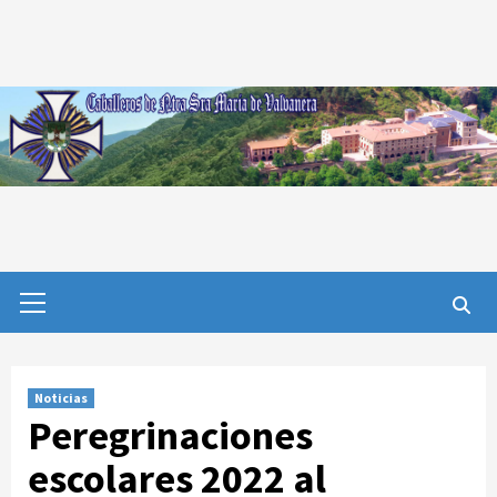
Saltar
al
contenido
Menú
primario
Noticias
Peregrinaciones
escolares 2022 al