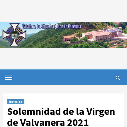
Saltar
al
contenido
Menú
primario
Noticias
Solemnidad de la Virgen
de Valvanera 2021