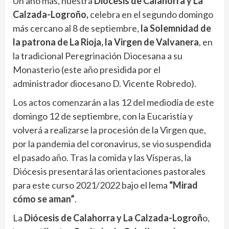
Un año más, nuestra
Diócesis de Calahorra y La
Calzada-Logroño,
celebra en el segundo domingo
más cercano al 8 de septiembre,
la Solemnidad de
la patrona de La Rioja, la Virgen de Valvanera
, en
la tradicional Peregrinación Diocesana a su
Monasterio (este año presidida por el
administrador diocesano D. Vicente Robredo).
Los actos comenzarán a las 12 del mediodía de este
domingo 12 de septiembre, con la Eucaristía y
volverá a realizarse la procesión de la Virgen que,
por la pandemia del coronavirus, se vio suspendida
el pasado año. Tras la comida y las Vísperas, la
Diócesis presentará las orientaciones pastorales
para este curso 2021/2022 bajo el lema
“Mirad
cómo se aman”
.
La
Diócesis de Calahorra y La Calzada-Logroñ
o,