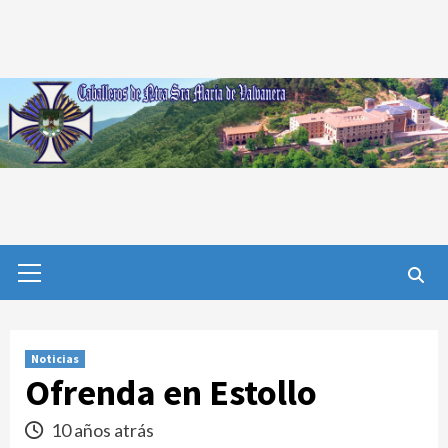
Saltar
al
contenido
Menú
primario
Noticias
Ofrenda en Estollo
10 años atrás