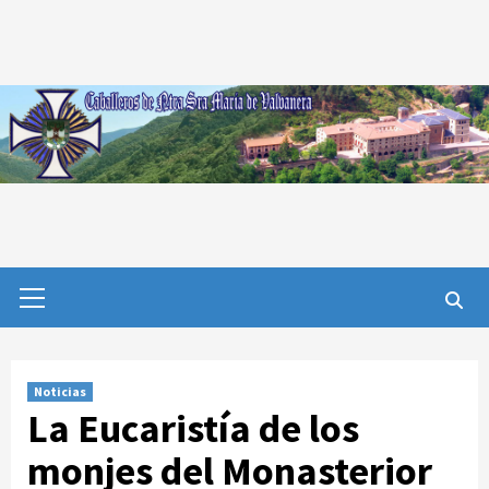
Saltar
al
contenido
Menú
primario
Noticias
La Eucaristía de los
monjes del Monasterior