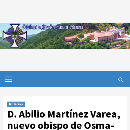
Saltar
al
contenido
Menú
primario
Noticias
D. Abilio Martínez Varea,
nuevo obispo de Osma-