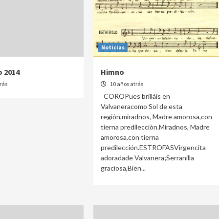
Noticias
 2014
Himno
rás
10 años atrás
COROPues brilláis en
Valvaneracomo Sol de esta
región,miradnos, Madre amorosa,con
tierna predilección.Miradnos, Madre
amorosa,con tierna
predilección.ESTROFASVirgencita
adoradade Valvanera;Serranilla
graciosa,Bien...