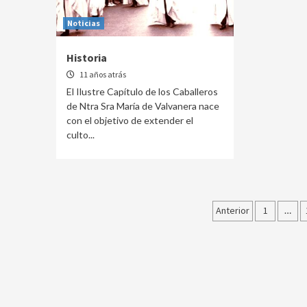
Noticias
Historia
11 años atrás
El Ilustre Capítulo de los Caballeros
de Ntra Sra María de Valvanera nace
con el objetivo de extender el
culto...
Navegaci
Anterior
1
…
de
entradas