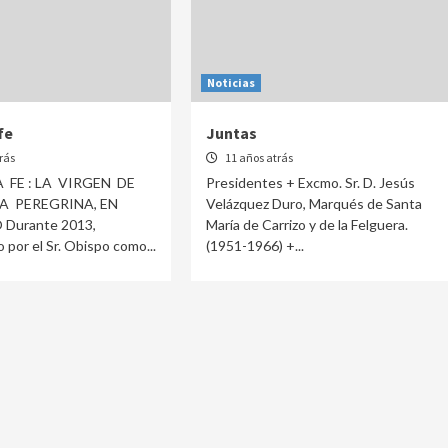
Noticias
fe
Juntas
rás
11 años atrás
 FE : LA VIRGEN DE
Presidentes + Excmo. Sr. D. Jesús
A PEREGRINA, EN
Velázquez Duro, Marqués de Santa
urante 2013,
María de Carrizo y de la Felguera.
por el Sr. Obispo como...
(1951-1966) +...