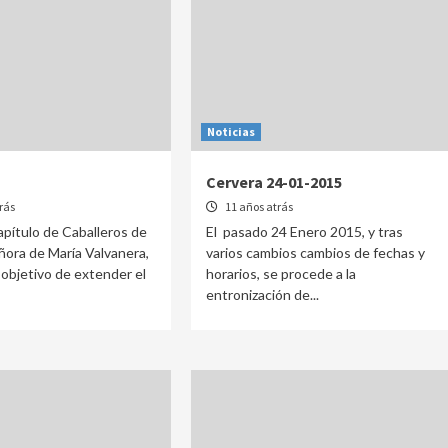
Noticias
Cervera 24-01-2015
rás
11 años atrás
Capítulo de Caballeros de
El pasado 24 Enero 2015, y tras
ora de María Valvanera,
varios cambios cambios de fechas y
 objetivo de extender el
horarios, se procede a la
entronización de...