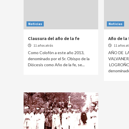
Noticias
Noticias
Clausura del año de la fe
Año de la 
11 años atrás
11 años at
Como Colofón a este año 2013,
AÑO DE LA
denominado por el Sr. Obispo de la
VALVANER
Diócesis como Año de la fe, se...
LOGROÑO D
denominado 